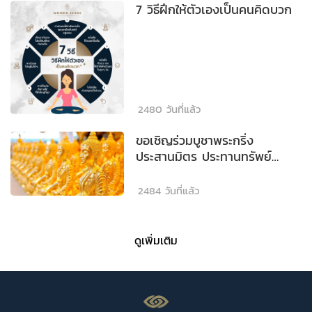
7 วิธีฝึกให้ตัวเองเป็นคนคิดบวก
2480 วันที่แล้ว
ขอเชิญร่วมบูชาพระกริ่ง
ประสานมิตร ประทานทรัพย์
เจริญยศ เพื่อสมทบทุนด้านการ
ศึกษา
2484 วันที่แล้ว
ดูเพิ่มเติม