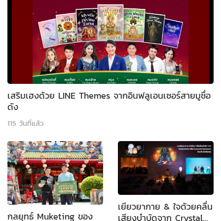
เสริมเฮงด้วย LINE Themes จากอินฟลูเอนเซอร์สายมูชื่อ
ดัง
115 วันที่แล้ว
เยียวยากาย & ใจด้วยคลื่น
กลยุทธ์ Muketing ของ
เสียงบำบัดจาก Crystal