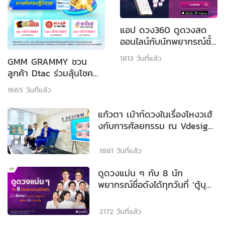
แอป ดวง360 ดูดวงสด
ออนไลน์กับนักพยากรณ์ชั้น
นำของไทย โหลดเลย!
1813 วันที่แล้ว
GMM GRAMMY ชวน
ลูกค้า Dtac ร่วมลุ้นโชค
มูลค่ารวมกว่าล้านบาท!
1665 วันที่แล้ว
แก้วตา เม้าท์ดวงในเรื่องโหงวเฮ้
งกับการศัลยกรรม ณ Vdesign
Clinic
1881 วันที่แล้ว
ดูดวงแม่น ๆ กับ 8 นัก
พยากรณ์ชื่อดังได้ทุกวันที่ ‘ตู้บุญ
เติม’
2172 วันที่แล้ว