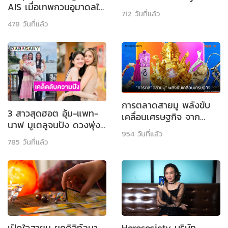
AIS เมื่อ​เทพกวนอูมาดลใจ
Bowls ดีงามสุดๆ
712 วันที่แล้ว
I แมน การิน
478 วันที่แล้ว
การตลาดสายมู พลังขับ
3 สาวสุดฮอต อุ้ม-แพท-
เคลื่อนเศรษฐกิจ จาก
นาฟ มูเตลูจนปัง ดวงพุ่ง
ศรัทธาและความเชื่อ
954 วันที่แล้ว
ไม่หยุด!
785 วันที่แล้ว
เปิดใจสายมู ยุคดิจิทัลมา
Horosociety บริษัท