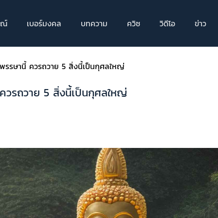
ณ์
เบอร์มงคล
บทความ
ควิซ
วิดีโอ
ข่าว
รษานี้ ควรถวาย 5 สิ่งนี้เป็นกุศลใหญ่
วรถวาย 5 สิ่งนี้เป็นกุศลใหญ่